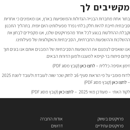
מקשיבים לך
בתור אחת מחברות הבנייה הגדולות והמשפיעות בארץ, אנו מאמינים כי אחריות
סביבתית חייבת להיות חלק בלתי נפרד מפעילותינו היום יומית. בתהליך התכנון
וקבלת ההחלטות בנוגע לכל אחד מהפרויקטים שלנו, אנו מקפידים לבחון את
ההשלכות וההשפעות החברתיות, הסביבתיות והאקולוגיות של פעילותינו.
אנו שואפים לצמצם את ההשפעות הסביבתיות של המבנים אותם אנו בונים תוך
קידום פיתוח בר-קיימא למעננו ולמען הדורות הבאים.
זימון אסיפה כללית –
לחצו כאן
(קובץ מסוג PDF)
לדוח פומבי על פי הוראות סעיף 6ב לחוק שכר שווה לעובדת ולעובד לשנת 2025
–
לחצו כאן
(קובץ מסוג PDF)
לקוד האתי – מעודכן מאי 2025 –
לחצו כאן
(קובץ מסוג PDF)
פרויקטים בשיווק
אודות החברה
פרויקטים עתידיים
דרושים