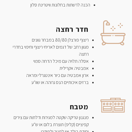
הכנה לרשתות בחלונות וויטרינת סלון
חדר רחצה
ריצוף פורצלן 80/80 במבחר גוונים
מגוון רחב של דגמים לאריחי ריצוף וחיפוי בחדרי
רחצה
אסלה תלויה עם מיכל הדחה סמוי
אמבטיה אקרילית
ארון אמבטיה עם כיור אינטגרלי ומראה
ברזים איכותיים הנס גרוהה או שוו"ע
מטבח
מנגנון טריקה שקטה למגירות ודלתות עם צירים
קפיציים (קליפ) תוצרת בלום או ש"ע
יחידת בילד אין לתנור ולמיקרו